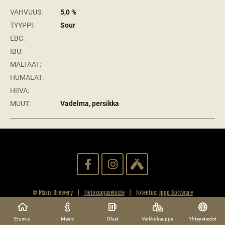
VAHVUUS:
5,0 %
TYYPPI:
Sour
EBC:
IBU:
MALTAAT:
HUMALAT:
HIIVA:
MUUT:
Vadelma, persikka
© Masis Brewery |
Tietosuojaseloste
| Toteutus:
Iggo Software
Etusivu
Masis
Oluet
Verkkokauppa
Yhteystiedot