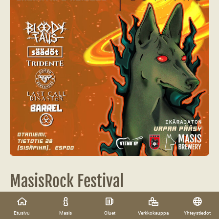
MasisRock Festival
Lauantaina 29.8 kello 14–22 panimon piha muuttuu jo toista
Etusivu
Masis
Oluet
Verkkokauppa
Yhteystiedot
kertaa festivaalialueeksi, kun järjestämme MasisRock Festival -