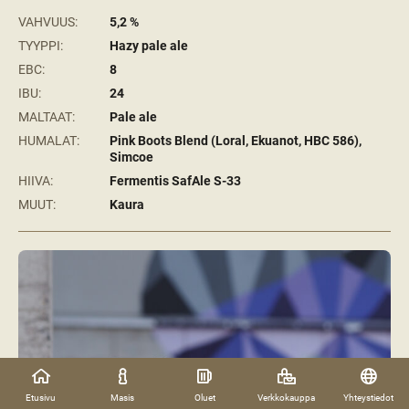
VAHVUUS:
5,2 %
TYYPPI:
Hazy pale ale
EBC:
8
IBU:
24
MALTAAT:
Pale ale
HUMALAT:
Pink Boots Blend (Loral, Ekuanot, HBC 586),
Simcoe
HIIVA:
Fermentis SafAle S-33
MUUT:
Kaura
Etusivu
Masis
Oluet
Verkkokauppa
Yhteystiedot