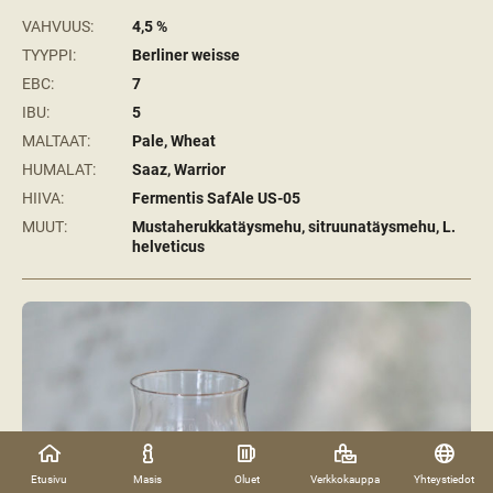
VAHVUUS:
4,5 %
TYYPPI:
Berliner weisse
EBC:
7
IBU:
5
MALTAAT:
Pale, Wheat
HUMALAT:
Saaz, Warrior
HIIVA:
Fermentis SafAle US-05
MUUT:
Mustaherukkatäysmehu, sitruunatäysmehu, L.
helveticus
Etusivu
Masis
Oluet
Verkkokauppa
Yhteystiedot